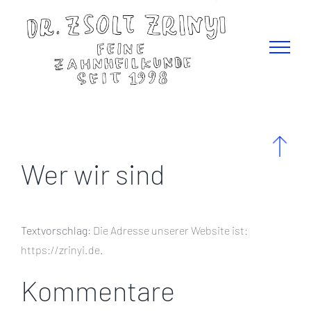
Zum
Inhalt
springen
Wer wir sind
Textvorschlag:
Die Adresse unserer Website ist:
https://zrinyi.de.
Kommentare